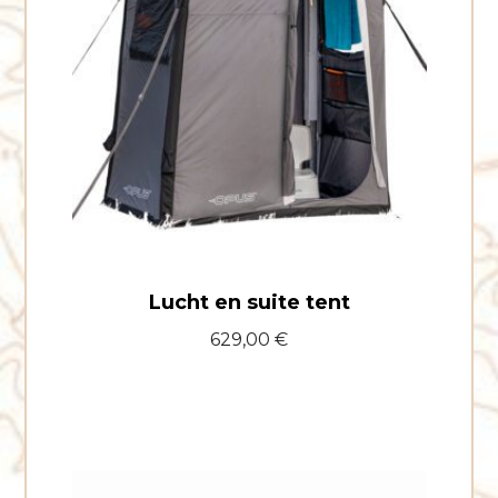
tent
Lucht en suite tent
629,00
€
Kit
luchtwindscherm