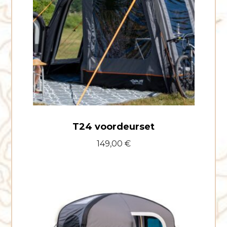
T24 voordeurset
149,00
€
Lucht
en
suite