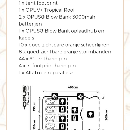
1 x tent footprint
1 x OPUV+ Tropical Roof
2 x OPUS® Blow Bank 3000mah
batterijen
1 x OPUS® Blow Bank oplaadhub en
kabels
10 x goed zichtbare oranje scheerlijnen
8 x goed zichtbare oranje stormbanden
44 x 9″ tentharingen
4 x 7″ footprint haringen
1 x AIR tube reparatieset