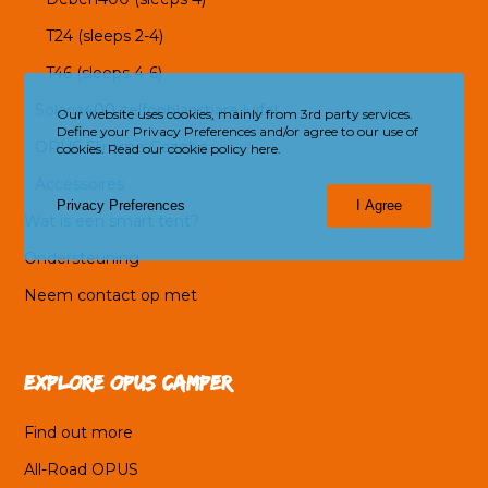
T24 (sleeps 2-4)
T46 (sleeps 4-6)
Solaria400 zelfopblaasbare luifel
Our website uses cookies, mainly from 3rd party services.
Define your Privacy Preferences and/or agree to our use of
OPUS Slimme Gazebo
cookies.
Read our cookie policy here.
Accessoires
Privacy Preferences
I Agree
Wat is een smart tent?
Ondersteuning
Neem contact op met
Explore OPUS Camper
Find out more
All-Road OPUS