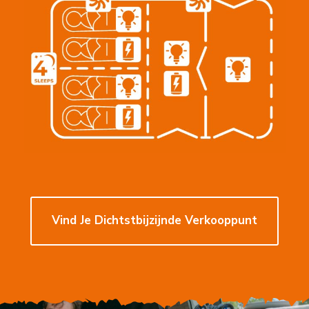
Find
Vind Je Dichtstbijzijnde Verkooppunt
Your
Closest
Stockist