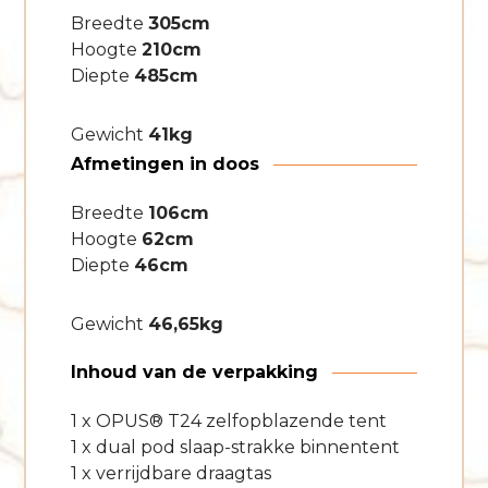
Breedte
305cm
Hoogte
210cm
Diepte
485cm
Gewicht
41kg
Afmetingen in doos
Breedte
106cm
Hoogte
62cm
Diepte
46cm
Gewicht
46,65kg
Inhoud van de verpakking
1 x OPUS® T24 zelfopblazende tent
1 x dual pod slaap-strakke binnentent
1 x verrijdbare draagtas